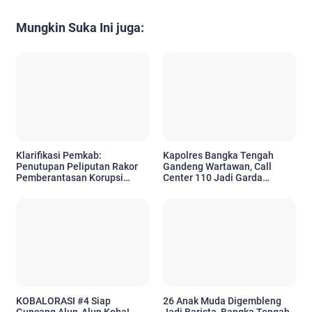
Mungkin Suka Ini juga:
Klarifikasi Pemkab:
Kapolres Bangka Tengah
Penutupan Peliputan Rakor
Gandeng Wartawan, Call
Pemberantasan Korupsi
Center 110 Jadi Garda
Merupakan Permintaan KPK
Terdepan Layanan Darurat
untuk Warga
KOBALORASI #4 Siap
26 Anak Muda Digembleng