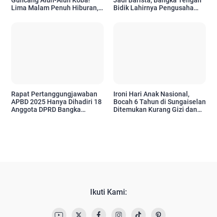
Guncang Alun-Alun Koba!
Jadi Barista, Bangka Tengah
Lima Malam Penuh Hiburan,
Bidik Lahirnya Pengusaha
UMKM, hingga Jejak Sejarah
Kopi Baru
Kota
Rapat Pertanggungjawaban
Ironi Hari Anak Nasional,
APBD 2025 Hanya Dihadiri 18
Bocah 6 Tahun di Sungaiselan
Anggota DPRD Bangka
Ditemukan Kurang Gizi dan
Tengah
Tinggal di Rumah Tanpa
Listrik
Ikuti Kami: