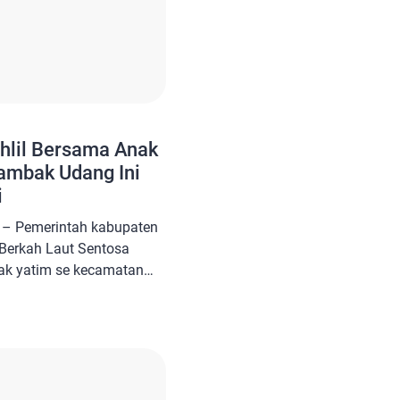
ahlil Bersama Anak
ambak Udang Ini
i
– Pemerintah kabupaten
Berkah Laut Sentosa
ak yatim se kecamatan
giatan ini dilaksanakan di
sun Pal4 Desa Penyak
bacaan Surah Yassin dan
an ceramah agama oleh
man selaku […]