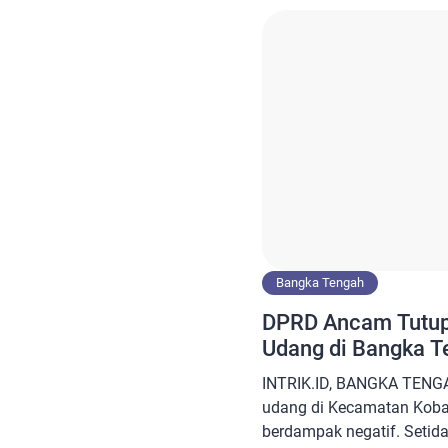
sudah dilaporkan Frida k
Belitung dimana sebagai t
hukum […]
Bangka Tengah
DPRD Ancam Tutup
Udang di Bangka T
INTRIK.ID, BANGKA TENG
udang di Kecamatan Koba
berdampak negatif. Setid