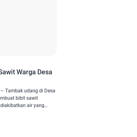
Sawit Warga Desa
 – Tambak udang di Desa
buat bibit sawit
diakibatkan air yang
bak tersebut. Hasil dari
nas Lingkungan Hidup
ir di sekitar tambak
 untuk keperluan apapun.