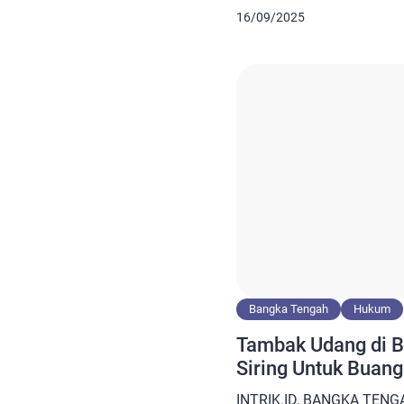
menyebabkan lingkungan d
16/09/2025
hingga Kurau tercemar. K
Hidup (DLH) Bangka Teng
hal tersebut dan bahkan su
“Benar tambak udang cem
melakukan […]
Bangka Tengah
Hukum
Tambak Udang di B
Siring Untuk Buan
INTRIK.ID, BANGKA TENG