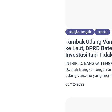
Bangka Tengah
Bisnis
Tambak Udang Va
ke Laut, DPRD Bate
Investasi tapi Tid
INTRIK.ID, BANGKA TENG
Daerah Bangka Tengah ang
udang vaname yang memb
langsung ke laut. Pahlev
05/12/2022
nelayan dan masyarakat 
tersebut. “Ini aspirasi mas
tapi tidak merusak ekosi
masyarakat dan nelayan k
I itu di hadapan […]