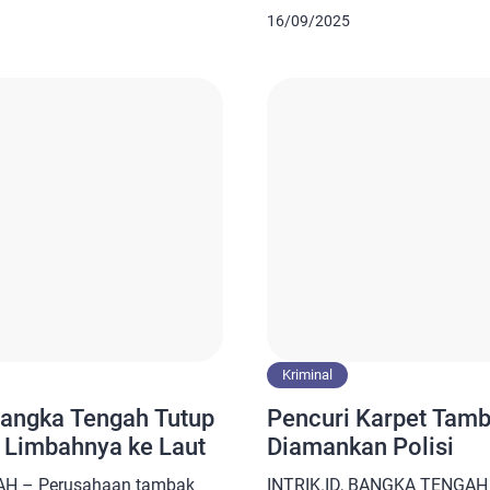
i sekitar Desa Gutung
Kabupaten Bangka Tengah te
16/09/2025
epala Dinas Lingkungan
ditimbulkan oleh tambak ud
ah, Ari Yanuar membenarkan
adanya tambak udang di des
dah terjadi sejak 2022 lalu.
lingkungan baik sungai, laut
ari lingkungan. Kami sudah
masyarakat, Dairi mengatak
masyarakat yang berdekatan
Kriminal
angka Tengah Tutup
Pencuri Karpet Tamb
g Limbahnya ke Laut
Diamankan Polisi
AH – Perusahaan tambak
INTRIK.ID, BANGKA TENGAH 