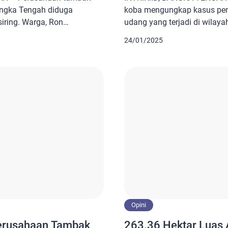
angka Tengah diduga
koba mengungkap kasus pen
siring. Warga, Ron
udang yang terjadi di wilay
ing itu agar pihak
berinisial MY (30), berhasil
24/01/2025
g limbahnya langsung ke
bersama barang bukti. Kapo
Penyak ditutup sama
Pradana Aditya Nugraha, saa
mereka buang limbah ke
membenarkan adanya penang
dinas bang,” ungkapnya. […]
kita telah mengamankan seo
karpet tambak udang. Pelaku
Opini
erusahaan Tambak
263.36 Hektar Luas