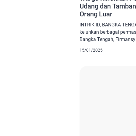
Udang dan Tambang
Orang Luar
INTRIK.ID, BANGKA TENG
keluhkan berbagai perma
Bangka Tengah, Firmansy
acara reses di Kantor Lur
15/01/2025
Keluhan warga diantaranya 
prasarana PAUD, tempat 
ketersedian lapangan kerj
itu, ada juga yang ngeluh