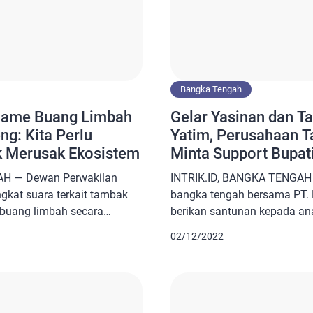
Bangka Tengah
name Buang Limbah
Gelar Yasinan dan T
ng: Kita Perlu
Yatim, Perusahaan T
ak Merusak Ekosistem
Minta Support Bupat
AH — Dewan Perwakilan
INTRIK.ID, BANGKA TENGAH 
kat suara terkait tambak
bangka tengah bersama PT. 
uang limbah secara
berikan santunan kepada an
i Sjahrun mengungkapkan
koba, Kamis (1/12/2022). Ke
02/12/2022
sudah mengeluhkan hal
PT. Berkah Laut Sentosa Du
yarakat, kita perlu investasi
dimana diawali dengan pem
stem. Ini menggangu
dilanjutkan dengan tahlil d
ita,” ungkap anggota komisi
Ustad M Kurnia. Algafry Rah