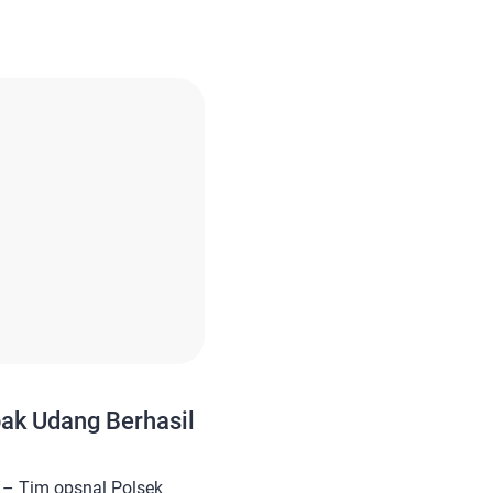
rkait dampak sosial yang
ang. Masyarakat merasa
anya justru mencemari
 hingga udara. Perwakilan
an beberapa kebun sawit
 […]
ak Udang Berhasil
– Tim opsnal Polsek