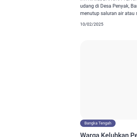
udang di Desa Penyak, B
menutup saluran air atau 
mengatakan penutupan sir
10/02/2025
perusahaan bisa membuan
laut. “Ada saluran air di 
perusahaan tambak buat 
laut. Tolong kasih tau ke 
Bangka Tengah
Warga Keluhkan P