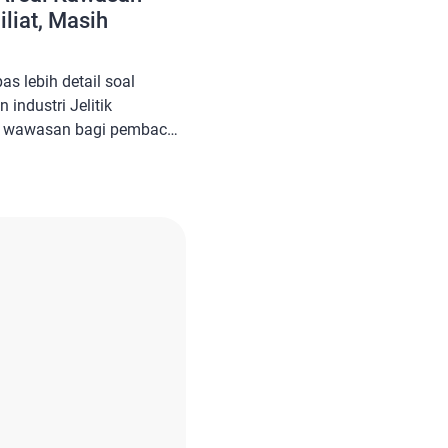
iliat, Masih
 lebih detail soal
industri Jelitik
h wawasan bagi pembaca
buah area dikhususkan
juan pengembangan
wasan industri Jelitik
a sudah diatur dalam
 Kabupaten Bangka nomor 3