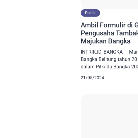
Politik
Ambil Formulir di 
Pengusaha Tambak 
Majukan Bangka
INTRIK.ID, BANGKA — Mant
Bangka Belitung tahun 201
dalam Pilkada Bangka 202
Syahrial mengambil formul
21/05/2024
Bangka di Partai Golkar d
sama, ia langsung mengemb
mengaku ingin berkontri
daerah sehingga perlu tur