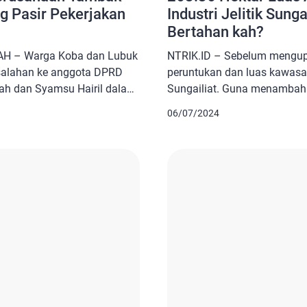
 Pasir Pekerjakan
Industri Jelitik Sunga
Bertahan kah?
AH – Warga Koba dan Lubuk
NTRIK.ID – Sebelum mengupas
salahan ke anggota DPRD
peruntukan dan luas kawasan 
ah dan Syamsu Hairil dalam
Sungailiat. Guna menamba
ah Berok, Rabu (15/1/2025).
Kawasan Industri adalah se
06/07/2024
terkait siring jalan, sarana
dan direncanakan untuk tu
posyandu rusak hingga
industri. Berkaitan dengan ka
a yang masih kurang. “Selain
Sungailiat, kabupaten Bangk
 adanya […]
Peraturan Daerah ( Perda )
Tahun 2005. Jika kita […]