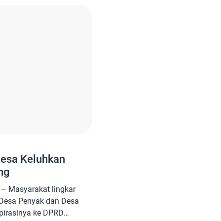
Asli […]
Desa Keluhkan
ng
– Masyarakat lingkar
 Desa Penyak dan Desa
irasinya ke DPRD