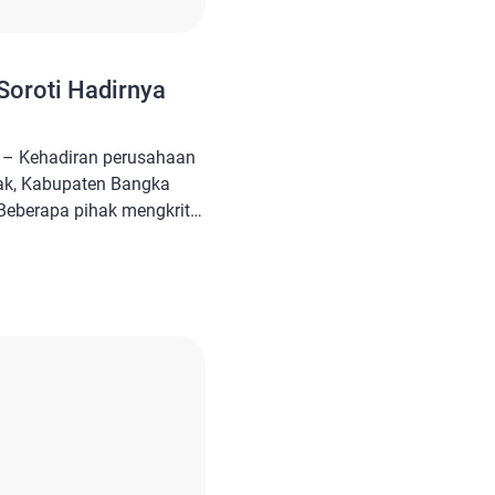
Soroti Hadirnya
– Kehadiran perusahaan
ak, Kabupaten Bangka
Beberapa pihak mengkritik
a minim memberikan
setempat. Hal ini
al Peduli, Dairi. Pria
u meminta pemerintah
rkait investasi tambak
n perusahaan tambak […]