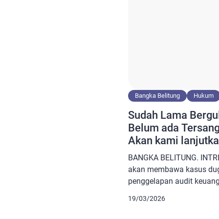
Bangka Belitung
Hukum
Sudah Lama Bergul
Belum ada Tersang
Akan kami lanjutka
BANGKA BELITUNG. INTRIK
akan membawa kasus dug
penggelapan audit keuanga
tambak udang ke Mabes Pol
19/03/2026
lantaran hingga saat ini 
tersangka. Diketahui sebe