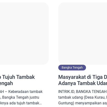
Hal ini membuat Pendapatan 
e pihak Polda Bangka
erlapor yakni AK. Kuasa
Bangka Tengah
 Tujuh Tambak
Masyarakat di Tiga 
engah
Adanya Tambak Uda
AH – Keberadaan tambak
INTRIK.ID, BANGKA TENGAH 
, Bangka Tengah justru
tambak udang (Desa Kurau,
aknya ada tujuh tambak
Guntung) menyampaikan asp