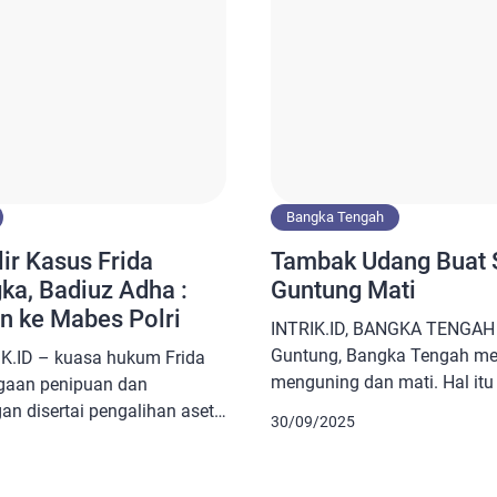
Bangka Tengah
ir Kasus Frida
Tambak Udang Buat 
ka, Badiuz Adha :
Guntung Mati
n ke Mabes Polri
INTRIK.ID, BANGKA TENGAH
Guntung, Bangka Tengah mem
.ID – kuasa hukum Frida
menguning dan mati. Hal itu 
aan penipuan dan
tercemar oleh keberadaan tam
n disertai pengalihan aset
30/09/2025
Uji laboratorium air dan Di
ri. hal tersebut dilakukan
Bangka Tengah menyatakan a
perkara dimaksud belum ada
udang tidak layak digunakan
lumnya perkara tersebut