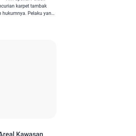
curian karpet tambak
ah hukumnya. Pelaku yang
 ditangkap dan diamankan
lres Bangka Tengah AKBP.
t dikonfirmasi
kapan tersebut. “Benar,
rang pelaku pencurian
 […]
 Areal Kawasan