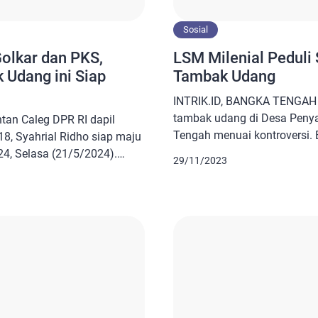
Sosial
Golkar dan PKS,
LSM Milenial Peduli 
Udang ini Siap
Tambak Udang
INTRIK.ID, BANGKA TENGAH 
tambak udang di Desa Peny
an Caleg DPR RI dapil
Tengah menuai kontroversi. 
8, Syahrial Ridho siap maju
perusahaan tersebut karen
4, Selasa (21/5/2024).
29/11/2023
manfaat kepada masyarakat 
ir pendaftaran calon bupati
diungkapkan Ketua LSM Mileni
an PKS. Bahkan di hari yang
yang akrab disapa Dodoi it
alikan formulir tersebut. Ia
untuk melakukan evaluasi te
busi dalam membangun
udang. Menurutnya kehadira
un dalam […]