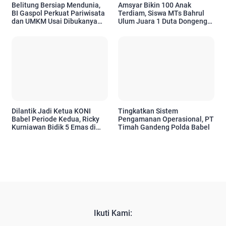
Belitung Bersiap Mendunia,
Amsyar Bikin 100 Anak
BI Gaspol Perkuat Pariwisata
Terdiam, Siswa MTs Bahrul
dan UMKM Usai Dibukanya
Ulum Juara 1 Duta Dongeng
Rute Internasional
BI 2026
Dilantik Jadi Ketua KONI
Tingkatkan Sistem
Babel Periode Kedua, Ricky
Pengamanan Operasional, PT
Kurniawan Bidik 5 Emas di
Timah Gandeng Polda Babel
PON NTB-NTT
Ikuti Kami: