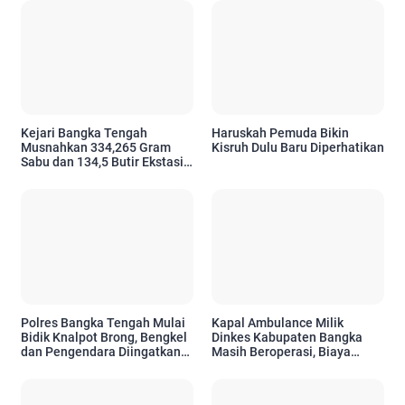
Kejari Bangka Tengah
Haruskah Pemuda Bikin
Musnahkan 334,265 Gram
Kisruh Dulu Baru Diperhatikan
Sabu dan 134,5 Butir Ekstasi
dari 111 Perkara
Polres Bangka Tengah Mulai
Kapal Ambulance Milik
Bidik Knalpot Brong, Bengkel
Dinkes Kabupaten Bangka
dan Pengendara Diingatkan
Masih Beroperasi, Biaya
Siap Ditindak
Operasional Bersumber dari
APBD