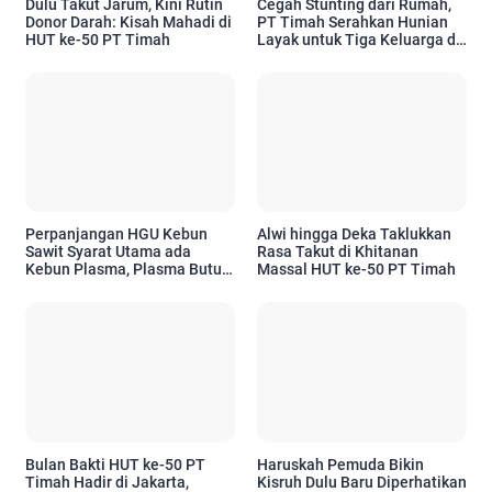
Dulu Takut Jarum, Kini Rutin
Cegah Stunting dari Rumah,
Donor Darah: Kisah Mahadi di
PT Timah Serahkan Hunian
HUT ke-50 PT Timah
Layak untuk Tiga Keluarga di
Pangkalpinang
Perpanjangan HGU Kebun
Alwi hingga Deka Taklukkan
Sawit Syarat Utama ada
Rasa Takut di Khitanan
Kebun Plasma, Plasma Butuh
Massal HUT ke-50 PT Timah
CPCL, Bupati Menetapkan
CPCL Siapa Punya Peran
Penting
Bulan Bakti HUT ke-50 PT
Haruskah Pemuda Bikin
Timah Hadir di Jakarta,
Kisruh Dulu Baru Diperhatikan