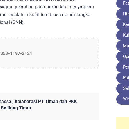
Fa
ersiapan pelatihan pada pekan lalu menyatakan
Hi
mur adalah inisiatif luar biasa dalam rangka
onal (GNN).
Ke
Kul
Mu
0853-1197-2121
Opi
Pe
Pol
Sel
Wi
Massal, Kolaborasi PT Timah dan PKK
 Belitung Timur