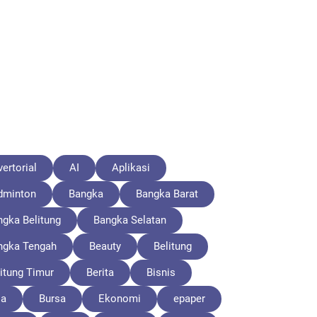
ertorial
AI
Aplikasi
dminton
Bangka
Bangka Barat
ngka Belitung
Bangka Selatan
ngka Tengah
Beauty
Belitung
itung Timur
Berita
Bisnis
la
Bursa
Ekonomi
epaper