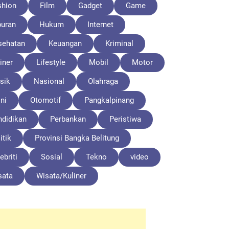
shion
Film
Gadget
Game
buran
Hukum
Internet
sehatan
Keuangan
Kriminal
iner
Lifestyle
Mobil
Motor
sik
Nasional
Olahraga
ni
Otomotif
Pangkalpinang
ndidikan
Perbankan
Peristiwa
itik
Provinsi Bangka Belitung
ebriti
Sosial
Tekno
video
sata
Wisata/Kuliner