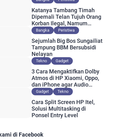
Katanya Tambang Timah
Dipemali Telan Tujuh Orang
Korban Ilegal, Namum
Muncul Slip Pembayaran
Bangka
Peristiwa
Berlogo PT Timah?
Sejumlah Big Bos Sungailiat
Tampung BBM Bersubsidi
Nelayan
Tekno
Gadget
3 Cara Mengaktifkan Dolby
Atmos di HP Xiaomi, Oppo,
dan iPhone agar Audio
Lebih Maksimal
Gadget
Tekno
Cara Split Screen HP Itel,
Solusi Multitasking di
Ponsel Entry Level
 kami di Facebook