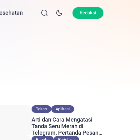
esehatan
Lifestyle
Olahraga
Opini
Redaksi
Tekno
Aplikasi
Arti dan Cara Mengatasi
Tanda Seru Merah di
Telegram, Pertanda Pesan
Gagal Terkirim?
Bangka
Peristiwa