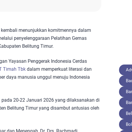
 kembali menunjukkan komitmennya dalam
elalui penyelenggaraan Pelatihan Gernas
Kabupaten Belitung Timur.
ngan Yayasan Penggerak Indonesia Cerdas
T Timah Tbk
dalam memperkuat literasi dan
Adv
er daya manusia unggul menuju Indonesia
Ba
Ba
 pada 20-22 Januari 2026 yang dilaksanakan di
Ba
n Belitung Timur yang disambut antusias oleh
Bel
Bo
sar dan Menengah, Dr. Drs. Rachmadi