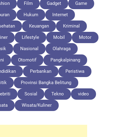
shion
Film
Gadget
Game
buran
Hukum
Internet
sehatan
Keuangan
Kriminal
iner
Lifestyle
Mobil
Motor
sik
Nasional
Olahraga
ni
Otomotif
Pangkalpinang
ndidikan
Perbankan
Peristiwa
itik
Provinsi Bangka Belitung
ebriti
Sosial
Tekno
video
sata
Wisata/Kuliner