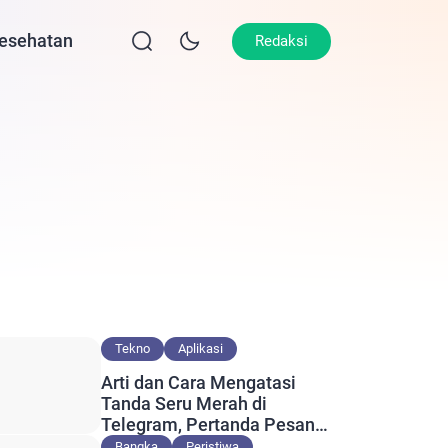
esehatan
Lifestyle
Olahraga
Opini
Redaksi
Tekno
Aplikasi
Arti dan Cara Mengatasi
Tanda Seru Merah di
Telegram, Pertanda Pesan
Gagal Terkirim?
Bangka
Peristiwa