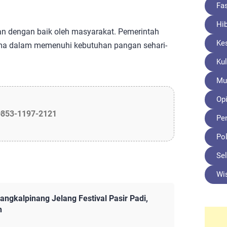
Fa
Hi
an dengan baik oleh masyarakat. Pemerintah
Ke
ama dalam memenuhi kebutuhan pangan sehari-
Kul
Mu
Opi
0853-1197-2121
Pe
Pol
Sel
Wi
ngkalpinang Jelang Festival Pasir Padi,
h