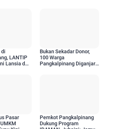
 di
Bukan Sekadar Donor,
ang, LANTIP
100 Warga
ni Lansia dan
Pangkalpinang Diganjar
Aktif Berkarya
Penghargaan Setelah 10
Kali Menyelamatkan
Nyawa
s Pasar
Pemkot Pangkalpinang
, UMKM
Dukung Program