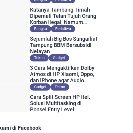
Katanya Tambang Timah
Dipemali Telan Tujuh Orang
Korban Ilegal, Namum
Muncul Slip Pembayaran
Bangka
Peristiwa
Berlogo PT Timah?
Sejumlah Big Bos Sungailiat
Tampung BBM Bersubsidi
Nelayan
Tekno
Gadget
3 Cara Mengaktifkan Dolby
Atmos di HP Xiaomi, Oppo,
dan iPhone agar Audio
Lebih Maksimal
Gadget
Tekno
Cara Split Screen HP Itel,
Solusi Multitasking di
Ponsel Entry Level
 kami di Facebook