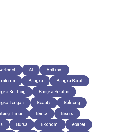
ertorial
AI
Aplikasi
dminton
Bangka
Bangka Barat
ngka Belitung
Bangka Selatan
ngka Tengah
Beauty
Belitung
itung Timur
Berita
Bisnis
la
Bursa
Ekonomi
epaper