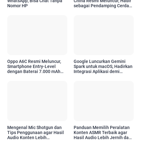
WhatsApp, Bisa Chat Tanpa
China Resmi Meluncur, Hadir
Nomor HP
sebagai Pendamping Cerdas
untuk Kebutuhan Emosional
Oppo A6C Resmi Meluncur,
Google Luncurkan Gemini
Smartphone Entry-Level
Spark untuk macOS, Hadirkan
dengan Baterai 7.000 mAh
Integrasi Aplikasi demi
dan Desain Premium
Tingkatkan Produktivitas
Pengguna Apple
Mengenal Mic Shotgun dan
Panduan Memilih Peralatan
Tips Penggunaan agar Hasil
Konten ASMR Terbaik agar
Audio Konten Lebih
Hasil Audio Lebih Jernih dan