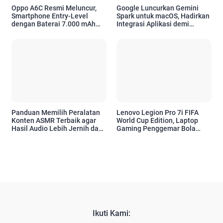
Oppo A6C Resmi Meluncur,
Google Luncurkan Gemini
Smartphone Entry-Level
Spark untuk macOS, Hadirkan
dengan Baterai 7.000 mAh
Integrasi Aplikasi demi
dan Desain Premium
Tingkatkan Produktivitas
Pengguna Apple
Panduan Memilih Peralatan
Lenovo Legion Pro 7i FIFA
Konten ASMR Terbaik agar
World Cup Edition, Laptop
Hasil Audio Lebih Jernih dan
Gaming Penggemar Bola
Profesional
Bertenaga RTX 5070 Ti
Ikuti Kami: