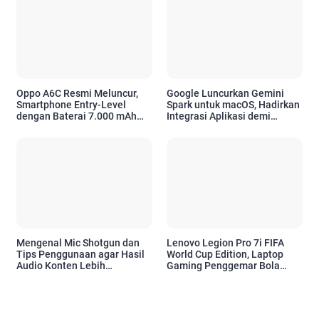
Oppo A6C Resmi Meluncur,
Google Luncurkan Gemini
Smartphone Entry-Level
Spark untuk macOS, Hadirkan
dengan Baterai 7.000 mAh
Integrasi Aplikasi demi
dan Desain Premium
Tingkatkan Produktivitas
Pengguna Apple
Mengenal Mic Shotgun dan
Lenovo Legion Pro 7i FIFA
Tips Penggunaan agar Hasil
World Cup Edition, Laptop
Audio Konten Lebih
Gaming Penggemar Bola
Profesional
Bertenaga RTX 5070 Ti