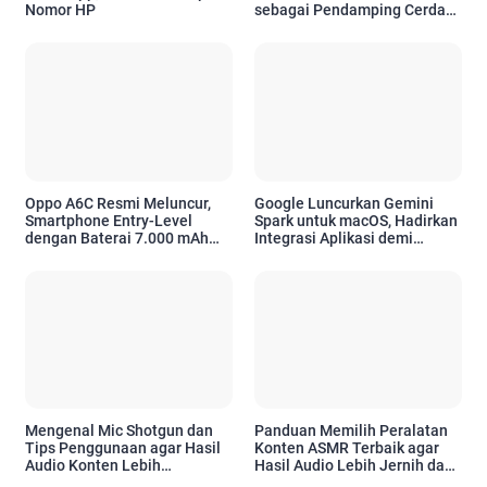
Nomor HP
sebagai Pendamping Cerdas
untuk Kebutuhan Emosional
Oppo A6C Resmi Meluncur,
Google Luncurkan Gemini
Smartphone Entry-Level
Spark untuk macOS, Hadirkan
dengan Baterai 7.000 mAh
Integrasi Aplikasi demi
dan Desain Premium
Tingkatkan Produktivitas
Pengguna Apple
Mengenal Mic Shotgun dan
Panduan Memilih Peralatan
Tips Penggunaan agar Hasil
Konten ASMR Terbaik agar
Audio Konten Lebih
Hasil Audio Lebih Jernih dan
Profesional
Profesional