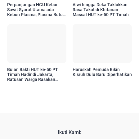
Perpanjangan HGU Kebun
Alwi hingga Deka Taklukkan
Sawit Syarat Utama ada
Rasa Takut di Khitanan
Kebun Plasma, Plasma Butuh
Massal HUT ke-50 PT Timah
CPCL, Bupati Menetapkan
CPCL Siapa Punya Peran
Penting
Bulan Bakti HUT ke-50 PT
Haruskah Pemuda Bikin
Timah Hadir di Jakarta,
Kisruh Dulu Baru Diperhatikan
Ratusan Warga Rasakan
Manfaatnya
Ikuti Kami: