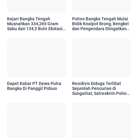
Kejari Bangka Tengah
Polres Bangka Tengah Mulai
Musnahkan 334,265 Gram
Bidik Knalpot Brong, Bengkel
Sabu dan 134,5 Butir Ekstasi
dan Pengendara Diingatkan
dari 111 Perkara
Siap Ditindak
Dapet Kabar PT Dewa Putra
Residivis Diduga Terlibat
Bangka Di Panggil Pidsus
Sejumlah Pencurian di
Sungailiat, Satreskrim Polres
Bangka Amankan Pria 47
Tahun