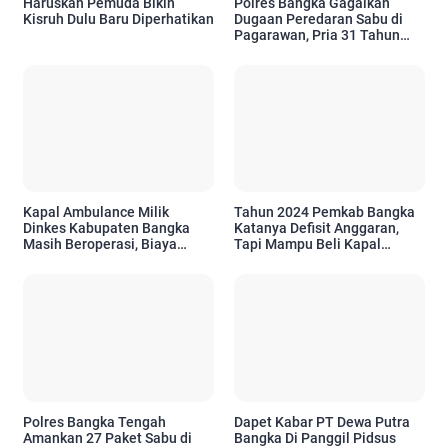
Haruskah Pemuda Bikin
Polres Bangka Gagalkan
Kisruh Dulu Baru Diperhatikan
Dugaan Peredaran Sabu di
Pagarawan, Pria 31 Tahun
Ditangkap dengan 30 Paket
Narkotika
Kapal Ambulance Milik
Tahun 2024 Pemkab Bangka
Dinkes Kabupaten Bangka
Katanya Defisit Anggaran,
Masih Beroperasi, Biaya
Tapi Mampu Beli Kapal
Operasional Bersumber dari
Ambulance Meliaran?
APBD
Polres Bangka Tengah
Dapet Kabar PT Dewa Putra
Amankan 27 Paket Sabu di
Bangka Di Panggil Pidsus