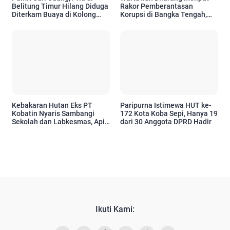
Belitung Timur Hilang Diduga
Rakor Pemberantasan
Diterkam Buaya di Kolong
Korupsi di Bangka Tengah,
Kero
Tuai Sorotan
Kebakaran Hutan Eks PT
Paripurna Istimewa HUT ke-
Kobatin Nyaris Sambangi
172 Kota Koba Sepi, Hanya 19
Sekolah dan Labkesmas, Api
dari 30 Anggota DPRD Hadir
Sempat Muncul di Dua Titik
Ikuti Kami: