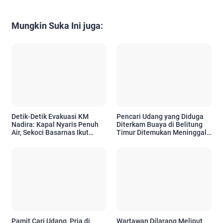
Mungkin Suka Ini juga:
Detik-Detik Evakuasi KM
Pencari Udang yang Diduga
Nadira: Kapal Nyaris Penuh
Diterkam Buaya di Belitung
Air, Sekoci Basarnas Ikut
Timur Ditemukan Meninggal,
Kandas
Operasi SAR Ditutup
Pamit Cari Udang, Pria di
Wartawan Dilarang Meliput