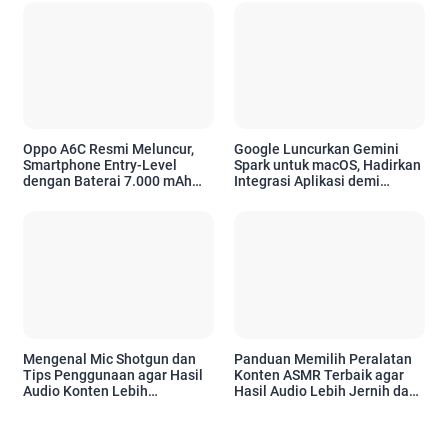
Oppo A6C Resmi Meluncur,
Google Luncurkan Gemini
Smartphone Entry-Level
Spark untuk macOS, Hadirkan
dengan Baterai 7.000 mAh
Integrasi Aplikasi demi
dan Desain Premium
Tingkatkan Produktivitas
Pengguna Apple
Mengenal Mic Shotgun dan
Panduan Memilih Peralatan
Tips Penggunaan agar Hasil
Konten ASMR Terbaik agar
Audio Konten Lebih
Hasil Audio Lebih Jernih dan
Profesional
Profesional