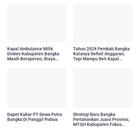
CPCL Siapa Punya Peran
Penting
Kapal Ambulance Milik
Tahun 2024 Pemkab Bangka
Dinkes Kabupaten Bangka
Katanya Defisit Anggaran,
Masih Beroperasi, Biaya
Tapi Mampu Beli Kapal
Operasional Bersumber dari
Ambulance Meliaran?
APBD
Dapet Kabar PT Dewa Putra
Strategi Baru Bangka
Bangka Di Panggil Pidsus
Pertahankan Juara Provinsi,
MTQH Kabupaten Fokus
Seleksi Cabang yang Masih
Lemah