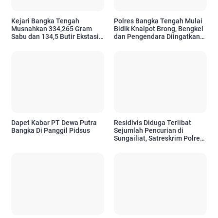
Kejari Bangka Tengah
Polres Bangka Tengah Mulai
Musnahkan 334,265 Gram
Bidik Knalpot Brong, Bengkel
Sabu dan 134,5 Butir Ekstasi
dan Pengendara Diingatkan
dari 111 Perkara
Siap Ditindak
Dapet Kabar PT Dewa Putra
Residivis Diduga Terlibat
Bangka Di Panggil Pidsus
Sejumlah Pencurian di
Sungailiat, Satreskrim Polres
Bangka Amankan Pria 47
Tahun