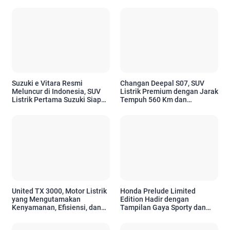
Suzuki e Vitara Resmi
Changan Deepal S07, SUV
Meluncur di Indonesia, SUV
Listrik Premium dengan Jarak
Listrik Pertama Suzuki Siap
Tempuh 560 Km dan
Sambut Era Mobilitas Ramah
Berteknologi Canggih
Lingkungan
United TX 3000, Motor Listrik
Honda Prelude Limited
yang Mengutamakan
Edition Hadir dengan
Kenyamanan, Efisiensi, dan
Tampilan Gaya Sporty dan
Teknologi Modern
Warna Eksklusif