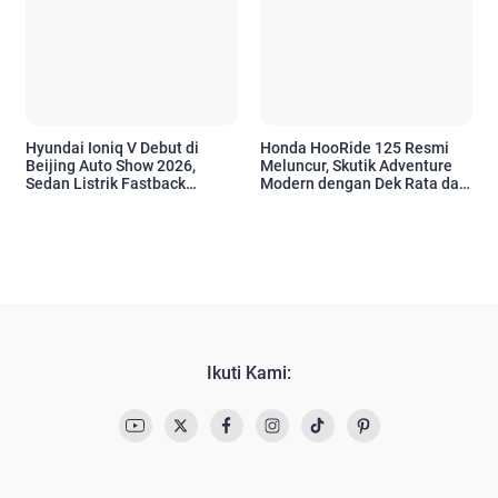
Hyundai Ioniq V Debut di
Honda HooRide 125 Resmi
Beijing Auto Show 2026,
Meluncur, Skutik Adventure
Sedan Listrik Fastback
Modern dengan Dek Rata dan
dengan Jarak Tempuh Hingga
Fitur Melimpah
650 Km
Ikuti Kami: