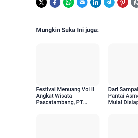
Mungkin Suka Ini juga:
Festival Menuang Vol II
Dari Sampa
Angkat Wisata
Pantai Asm
Pascatambang, PT
Mulai Disia
Timah Dukung Promosi
Wajah Baru 
Pantai Menuang
Kundur