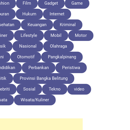
shion
Film
Gadget
Game
buran
Hukum
Internet
sehatan
Keuangan
Kriminal
iner
Lifestyle
Mobil
Motor
sik
Nasional
Olahraga
ni
Otomotif
Pangkalpinang
ndidikan
Perbankan
Peristiwa
itik
Provinsi Bangka Belitung
ebriti
Sosial
Tekno
video
sata
Wisata/Kuliner