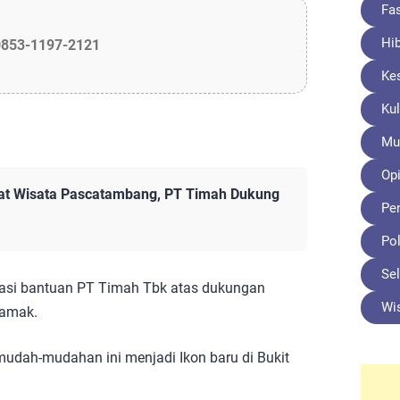
Fa
Hi
0853-1197-2121
Ke
Kul
Mu
Opi
kat Wisata Pascatambang, PT Timah Dukung
Pe
Pol
Sel
iasi bantuan PT Timah Tbk atas dukungan
Wi
Samak.
mudah-mudahan ini menjadi Ikon baru di Bukit