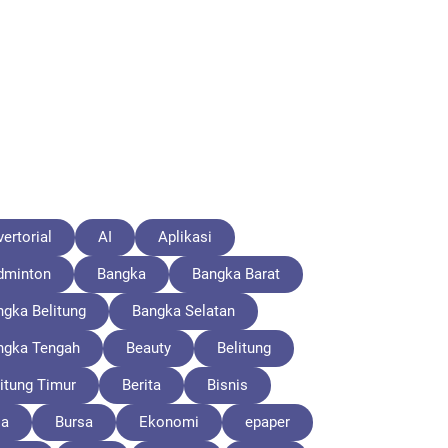
ertorial
AI
Aplikasi
dminton
Bangka
Bangka Barat
ngka Belitung
Bangka Selatan
ngka Tengah
Beauty
Belitung
itung Timur
Berita
Bisnis
la
Bursa
Ekonomi
epaper