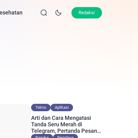
esehatan
Lifestyle
Olahraga
Opini
Redaksi
Tekno
Aplikasi
Arti dan Cara Mengatasi
Tanda Seru Merah di
Telegram, Pertanda Pesan
Gagal Terkirim?
Bangka
Peristiwa