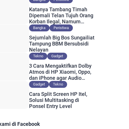
Katanya Tambang Timah
Dipemali Telan Tujuh Orang
Korban Ilegal, Namum
Muncul Slip Pembayaran
Bangka
Peristiwa
Berlogo PT Timah?
Sejumlah Big Bos Sungailiat
Tampung BBM Bersubsidi
Nelayan
Tekno
Gadget
3 Cara Mengaktifkan Dolby
Atmos di HP Xiaomi, Oppo,
dan iPhone agar Audio
Lebih Maksimal
Gadget
Tekno
Cara Split Screen HP Itel,
Solusi Multitasking di
Ponsel Entry Level
 kami di Facebook