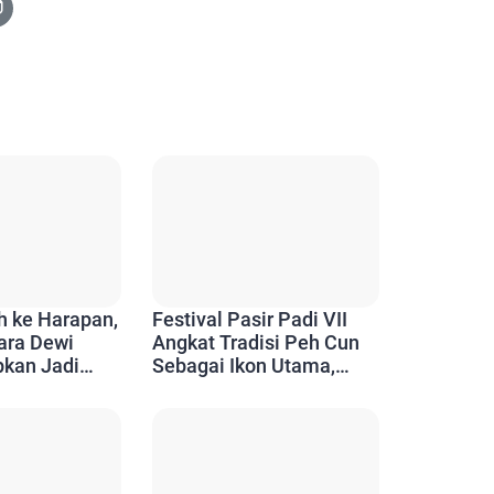
h ke Harapan,
Festival Pasir Padi VII
ara Dewi
Angkat Tradisi Peh Cun
pkan Jadi
Sebagai Ikon Utama,
Pesisir
Dispar Pangkalpinang
Targetkan 3.000
Pengunjung