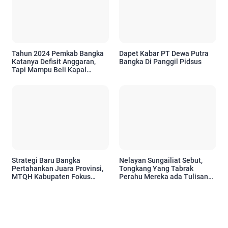
Tahun 2024 Pemkab Bangka
Dapet Kabar PT Dewa Putra
Katanya Defisit Anggaran,
Bangka Di Panggil Pidsus
Tapi Mampu Beli Kapal
Ambulance Meliaran?
Strategi Baru Bangka
Nelayan Sungailiat Sebut,
Pertahankan Juara Provinsi,
Tongkang Yang Tabrak
MTQH Kabupaten Fokus
Perahu Mereka ada Tulisan
Seleksi Cabang yang Masih
AN dan BATAM
Lemah