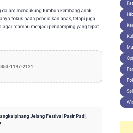
Fa
ting dalam mendukung tumbuh kembang anak
Hi
anya fokus pada pendidikan anak, tetapi juga
Ke
a agar mampu menjadi pendamping yang tepat
Kul
Mu
Opi
0853-1197-2121
Pe
Pol
Sel
Wi
ngkalpinang Jelang Festival Pasir Padi,
h