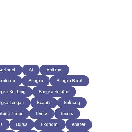
ertorial
AI
Aplikasi
dminton
Bangka
Bangka Barat
ngka Belitung
Bangka Selatan
ngka Tengah
Beauty
Belitung
itung Timur
Berita
Bisnis
la
Bursa
Ekonomi
epaper