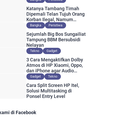
Katanya Tambang Timah
Dipemali Telan Tujuh Orang
Korban Ilegal, Namum
Muncul Slip Pembayaran
Bangka
Peristiwa
Berlogo PT Timah?
Sejumlah Big Bos Sungailiat
Tampung BBM Bersubsidi
Nelayan
Tekno
Gadget
3 Cara Mengaktifkan Dolby
Atmos di HP Xiaomi, Oppo,
dan iPhone agar Audio
Lebih Maksimal
Gadget
Tekno
Cara Split Screen HP Itel,
Solusi Multitasking di
Ponsel Entry Level
 kami di Facebook