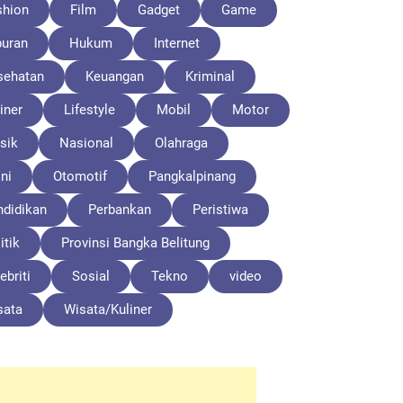
shion
Film
Gadget
Game
buran
Hukum
Internet
sehatan
Keuangan
Kriminal
iner
Lifestyle
Mobil
Motor
sik
Nasional
Olahraga
ni
Otomotif
Pangkalpinang
ndidikan
Perbankan
Peristiwa
itik
Provinsi Bangka Belitung
ebriti
Sosial
Tekno
video
sata
Wisata/Kuliner