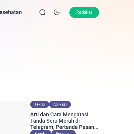
esehatan
Lifestyle
Olahraga
Opini
Redaksi
Tekno
Aplikasi
Arti dan Cara Mengatasi
Tanda Seru Merah di
Telegram, Pertanda Pesan
Gagal Terkirim?
Bangka
Peristiwa