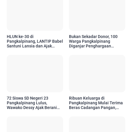
HLUN ke-30 di
Bukan Sekadar Donor, 100
Pangkalpinang, LANTIP Babel
Warga Pangkalpinang
Santuni Lansia dan Ajak
Diganjar Penghargaan
Tetap Aktif Berkarya
Setelah 10 Kali
Menyelamatkan Nyawa
72 Siswa SD Negeri 23
Ribuan Keluarga di
Pangkalpinang Lulus,
Pangkalpinang Mulai Terima
Wawako Dessy Ajak Berani
Beras Cadangan Pangan,
Bermimpi Setinggi Mungkin
Pemkot Pastikan Bantuan
Tepat Sasaran