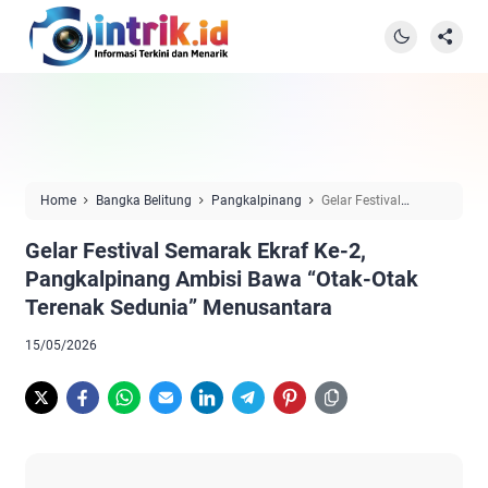
Home
Bangka Belitung
Pangkalpinang
Gelar Festival
Semarak Ekraf Ke-2, Pangkalpinang Ambisi Bawa “Otak-Otak Terenak
Gelar Festival Semarak Ekraf Ke-2,
Sedunia” Menusantara
Pangkalpinang Ambisi Bawa “Otak-Otak
Terenak Sedunia” Menusantara
15/05/2026