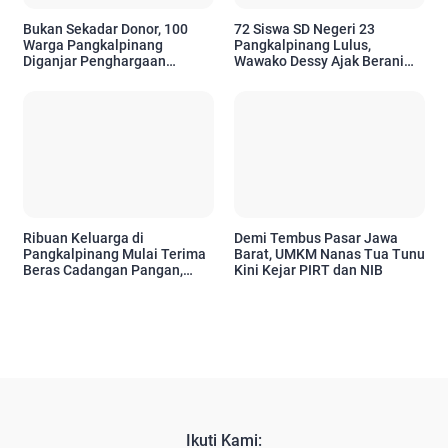
Bukan Sekadar Donor, 100
72 Siswa SD Negeri 23
Warga Pangkalpinang
Pangkalpinang Lulus,
Diganjar Penghargaan
Wawako Dessy Ajak Berani
Setelah 10 Kali
Bermimpi Setinggi Mungkin
Menyelamatkan Nyawa
Ribuan Keluarga di
Demi Tembus Pasar Jawa
Pangkalpinang Mulai Terima
Barat, UMKM Nanas Tua Tunu
Beras Cadangan Pangan,
Kini Kejar PIRT dan NIB
Pemkot Pastikan Bantuan
Tepat Sasaran
Ikuti Kami: