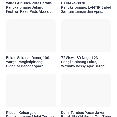
Wings Air Buka Rute Batam-
HLUN ke-30 di
Pangkalpinang Jelang
Pangkalpinang, LANTIP Babel
Festival Pasir Padi, Akses
Santuni Lansia dan Ajak
Wisatawan Kian Mudah
Tetap Aktif Berkarya
Bukan Sekadar Donor, 100
72 Siswa SD Negeri 23
Warga Pangkalpinang
Pangkalpinang Lulus,
Diganjar Penghargaan
Wawako Dessy Ajak Berani
Setelah 10 Kali
Bermimpi Setinggi Mungkin
Menyelamatkan Nyawa
Ribuan Keluarga di
Demi Tembus Pasar Jawa
Pangkalpinang Mulai Terima
Barat, UMKM Nanas Tua Tunu