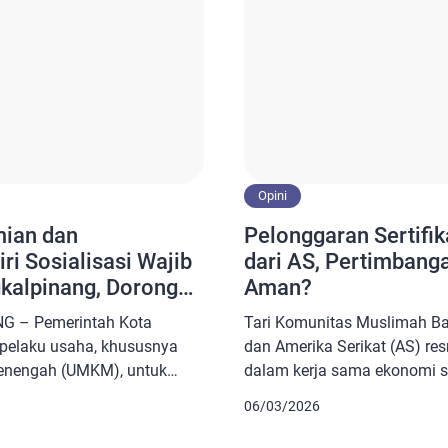
Opini
mian dan
Pelonggaran Sertifik
i Sosialisasi Wajib
dari AS, Pertimbang
gkalpinang, Dorong
Aman?
Sertifikasi
G – Pemerintah Kota
Tari Komunitas Muslimah Ba
pelaku usaha, khususnya
dan Amerika Serikat (AS) r
Menengah (UMKM), untuk
dalam kerja sama ekonomi s
ifikasi halal menjelang
Subianto dan Presiden AS D
06/03/2026
ajib Halal Oktober 2026.
menandatangani apa yang d
kan dalam kegiatan
a new golden age Indo-US a