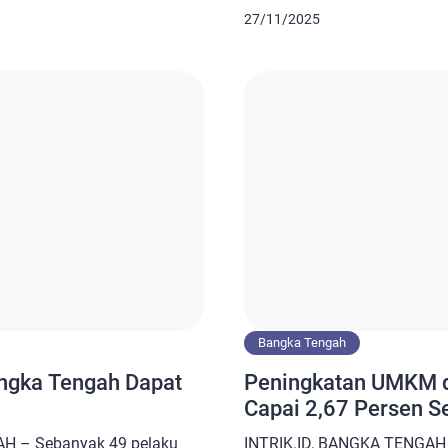
baga Pengkajian Pangan,
Disperindagkop-UMKM Bangk
27/11/2025
a Majelis Ulama Indonesia
mengatakan pelaku UMKM d
ngatakan berdasarkan
beranggapan produknya suda
 Tahun 2014 tentang
meskipun tanpa ada sertifik
ng mengharuskan produk
Tengah ini unik. Kami mau ba
gratis malah […]
Bangka Tengah
gka Tengah Dapat
Peningkatan UMKM d
Capai 2,67 Persen S
AH – Sebanyak 49 pelaku
INTRIK.ID, BANGKA TENGAH