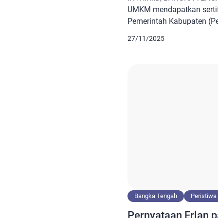
UMKM mendapatkan sertifik
Pemerintah Kabupaten (P
Asisten Bupati Bangka Te
27/11/2025
sertifikasi halal ini sanga
meyakinkan masyarakat d
Indonesia merupakan musl
mutu jaminan untuk semua
mayoritas muslim. Makanny
Bangka Tengah
Peristiwa
Pernyataan Erlan p