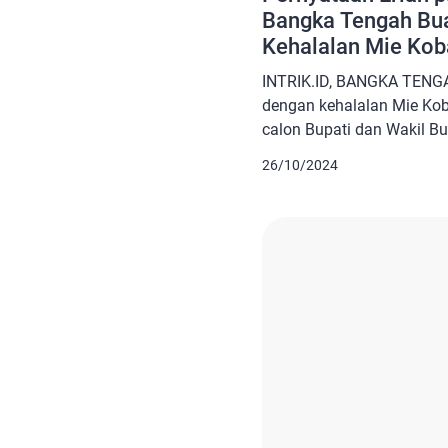
Bangka Tengah Bu
Kehalalan Mie Kob
INTRIK.ID, BANGKA TENG
dengan kehalalan Mie Kob
calon Bupati dan Wakil B
Oktober 2024 kemarin. Pas
26/10/2024
Bangka Tengah, Erlan se
membuat sertifikat halal 
Tengah itu jika terpilih se
Hal itu justru membuat ma