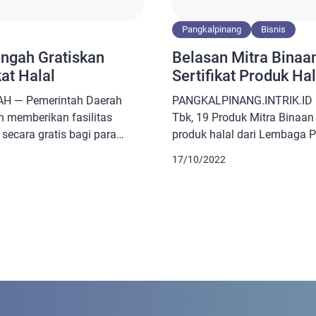
Pangkalpinang
Bisnis
ngah Gratiskan
Belasan Mitra Binaa
at Halal
Sertifikat Produk Hal
AH — Pemerintah Daerah
PANGKALPINANG.INTRIK.ID – 
 memberikan fasilitas
Tbk, 19 Produk Mitra Binaan 
 secara gratis bagi para
produk halal dari Lembaga P
as Perdagangan dan
obatan, dan Kosmetika Maje
17/10/2022
dan UMKM (Disperindagkop-
(LPPOM MUI). Sertifikat hala
 Tengah Irwandi
langsung Direktur SDM PT T
hkan menargetkan 500
perwakilan mitra binaan dis
ur self declare. “Langkah yang
MUI Bangka Belitung, Nardi
kan upaya dalam menarik
Utama, Senin […]