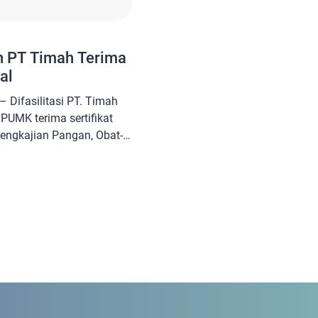
n PT Timah Terima
al
Difasilitasi PT. Timah
PUMK terima sertifikat
engkajian Pangan, Obat-
lis Ulama Indonesia
l tersehut diserahkan
imah Tbk Yennita, kepada
aksikan direktur LPPOM
 Pratomo di Ruang Rapat