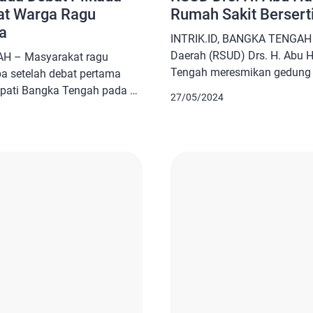
at Warga Ragu
Rumah Sakit Berserti
a
INTRIK.ID, BANGKA TENGAH
Daerah (RSUD) Drs. H. Abu 
AH – Masyarakat ragu
Tengah meresmikan gedung 
a setelah debat pertama
(KRIS) yang baru, serta terim
upati Bangka Tengah pada 24
27/05/2024
makanan dari LPPOM MUI Pr
alnya, Calon Wakil Bupati
Belitung, Senin (27/05/2024)
mpat menyatakan akan
dihadiri oleh Bupati Bangka
terhadap kuliner khas Bangka
didampingi Direktur RSUD Drs
bagai kepala daerah nanti.
syarakat […]