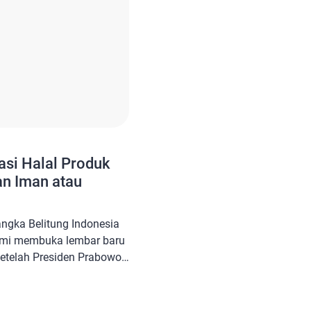
asi Halal Produk
an Iman atau
ngka Belitung Indonesia
esmi membuka lembar baru
etelah Presiden Prabowo
onald Trump
isebut “agreement toward
lliance”. Penandatanganan