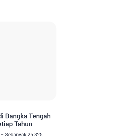
a Tengah Irwandi
i Bangka Tengah
h banyak yang beli
at halal. “UMKM di Bangka
ntu urus sertifikat halal
i Bangka Tengah
etiap Tahun
 – Sebanyak 25.325