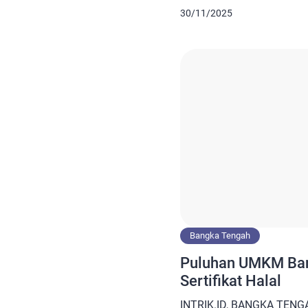
mendatang. Direktur Lem
30/11/2025
Obat-obatan dan Kosmetik
(LPPOM MUI), M Ihsan me
Undang-undang Nomor 33
Jaminan Produk halal ya
UMKM berupa […]
Bangka Tengah
Puluhan UMKM Ban
Sertifikat Halal
INTRIK.ID, BANGKA TENG