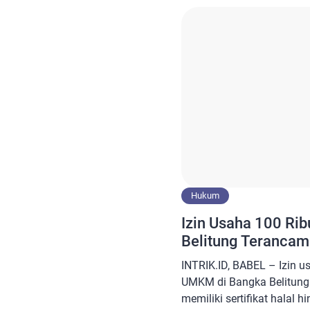
Sosialisasi Wajib Halal 
digelar secara serentak di 
Indonesia, termasuk di T
Kamis […]
Hukum
Izin Usaha 100 R
Belitung Terancam
INTRIK.ID, BABEL – Izin us
UMKM di Bangka Belitung 
memiliki sertifikat halal 