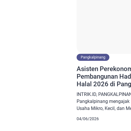
Pangkalpinang
Asisten Perekono
Pembangunan Hadir
Halal 2026 di Pan
UMKM Segera Urus 
INTRIK.ID, PANGKALPINAN
Pangkalpinang mengajak 
Usaha Mikro, Kecil, dan 
segera mempersiapkan sert
04/06/2026
pemberlakuan kebijakan W
Ajakan tersebut disampai