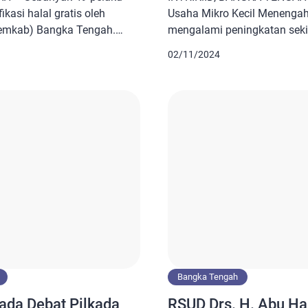
asi halal gratis oleh
Usaha Mikro Kecil Menenga
emkab) Bangka Tengah.
mengalami peningkatan sekit
ngah Ali Imron mengatakan
tahunnya. Bahkan, sebanya
02/11/2024
t diperlukan untuk
sudah dibantu membuat serti
imana 85 persen penduduk
309 UMKM dan sisanya melal
im. “Produk halal adalah
Indonesia. Kepala Dinas Per
 orang, apalagi kita
Koperasi dan UMKM (Disper
a sertifikat halal […]
mengungkapkan data itu dia
Bangka Tengah
ada Debat Pilkada
RSUD Drs. H. Abu Ha