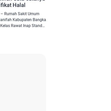
fikat Halal
 – Rumah Sakit Umum
Hanifah Kabupaten Bangka
Kelas Rawat Inap Standar
a sertifikat halal produk
ovinsi Kepulauan Bangka
. Giat peresmian ini
 Tengah, Algafry Rahman
. H. […]