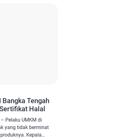
9/2/2026) pagi waktu AS
eral kedua negara. Salah
M Bangka Tengah
ertifikat Halal
 – Pelaku UMKM di
 yang tidak berminat
k produknya. Kepala