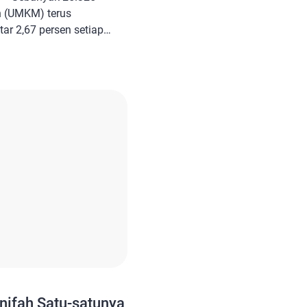
h (UMKM) terus
ar 2,67 persen setiap
k 327 UMKM yang ada
fikat halal melalui MUI
ui PT. Surveyor
industrian, Perdagangan,
indagkop-UMKM), Irwandi
mbil sesuai dengan […]
nifah Satu-satunya