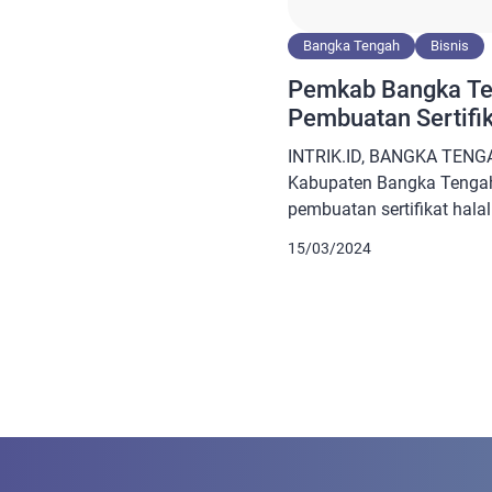
Bangka Tengah
Bisnis
Pemkab Bangka Te
Pembuatan Sertifik
INTRIK.ID, BANGKA TENG
Kabupaten Bangka Tengah
pembuatan sertifikat halal
pelaku UMKM. Kepala Din
15/03/2024
Perindustrian, koperasi 
UMKM) Kabupaten Bangka
mengatakan pihaknya ba
sertifikat halal melalu jal
kami lakukan ini merupa
minat konsumen, […]