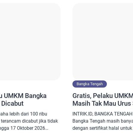
Oktober (WHO) 2026 yang
ini dilakukan pada Kamis (1
1.621 titik lokasi di seluruh
di sela-sela pertemuan bilat
ransmart Pangkalpinang,
[…]
Bangka Tengah
ibu UMKM Bangka
Gratis, Pelaku UMK
 Dicabut
Masih Tak Mau Urus S
aha lebih dari 100 ribu
INTRIK.ID, BANGKA TENGAH
terancam dicabut jika tidak
Bangka Tengah masih banyak
hingga 17 Oktober 2026
dengan sertifikat halal untu