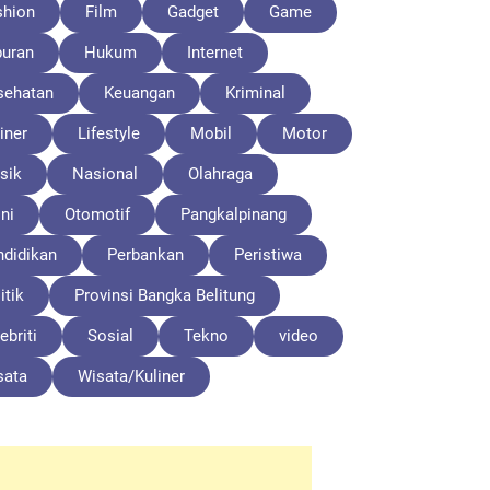
shion
Film
Gadget
Game
buran
Hukum
Internet
sehatan
Keuangan
Kriminal
iner
Lifestyle
Mobil
Motor
sik
Nasional
Olahraga
ni
Otomotif
Pangkalpinang
ndidikan
Perbankan
Peristiwa
itik
Provinsi Bangka Belitung
ebriti
Sosial
Tekno
video
sata
Wisata/Kuliner