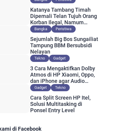
Katanya Tambang Timah
Dipemali Telan Tujuh Orang
Korban Ilegal, Namum
Muncul Slip Pembayaran
Bangka
Peristiwa
Berlogo PT Timah?
Sejumlah Big Bos Sungailiat
Tampung BBM Bersubsidi
Nelayan
Tekno
Gadget
3 Cara Mengaktifkan Dolby
Atmos di HP Xiaomi, Oppo,
dan iPhone agar Audio
Lebih Maksimal
Gadget
Tekno
Cara Split Screen HP Itel,
Solusi Multitasking di
Ponsel Entry Level
 kami di Facebook