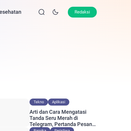
esehatan
Lifestyle
Olahraga
Opini
Redaksi
Tekno
Aplikasi
Arti dan Cara Mengatasi
Tanda Seru Merah di
Telegram, Pertanda Pesan
Gagal Terkirim?
Bangka
Peristiwa