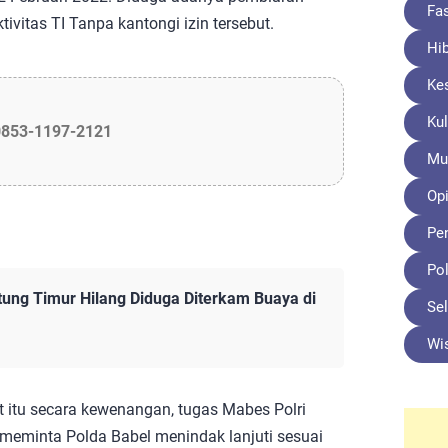
Fa
vitas TI Tanpa kantongi izin tersebut.
Hi
Ke
Kul
0853-1197-2121
Mu
Opi
Pe
Pol
itung Timur Hilang Diduga Diterkam Buaya di
Sel
Wi
 itu secara kewenangan, tugas Mabes Polri
t meminta Polda Babel menindak lanjuti sesuai