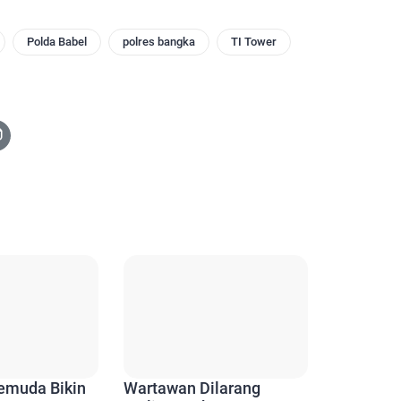
Polda Babel
polres bangka
TI Tower
emuda Bikin
Wartawan Dilarang