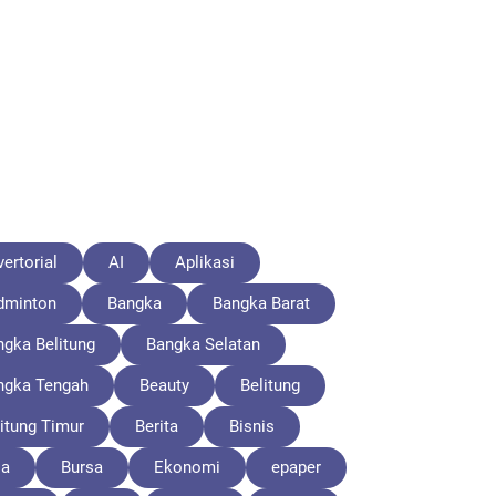
ertorial
AI
Aplikasi
dminton
Bangka
Bangka Barat
ngka Belitung
Bangka Selatan
ngka Tengah
Beauty
Belitung
itung Timur
Berita
Bisnis
la
Bursa
Ekonomi
epaper