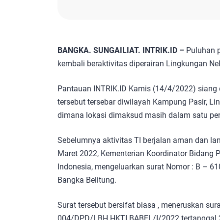
BANGKA. SUNGAILIAT. INTRIK.ID –
Puluhan p
kembali beraktivitas diperairan Lingkungan Ne
Pantauan INTRIK.ID Kamis (14/4/2022) siang d
tersebut tersebar diwilayah Kampung Pasir, L
dimana lokasi dimaksud masih dalam satu per
Sebelumnya aktivitas TI berjalan aman dan la
Maret 2022, Kementerian Koordinator Bidang 
Indonesia, mengeluarkan surat Nomor : B – 6
Bangka Belitung.
Surat tersebut bersifat biasa , meneruskan s
004/DPD/LBH HKTI BABEL/I/2022 tertanggal 2