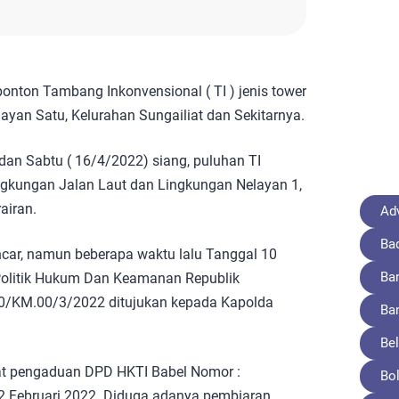
onton Tambang Inkonvensional ( TI ) jenis tower
layan Satu, Kelurahan Sungailiat dan Sekitarnya.
an Sabtu ( 16/4/2022) siang, puluhan TI
ingkungan Jalan Laut dan Lingkungan Nelayan 1,
airan.
Adv
Ba
ncar, namun beberapa waktu lalu Tanggal 10
Ba
Politik Hukum Dan Keamanan Republik
10/KM.00/3/2022 ditujukan kepada Kapolda
Ba
Bel
urat pengaduan DPD HKTI Babel Nomor :
Bo
 Februari 2022. Diduga adanya pembiaran