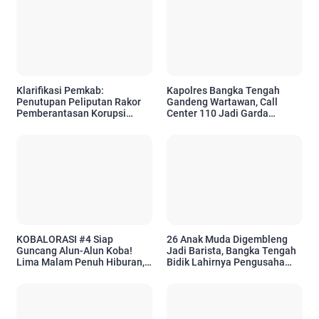
Klarifikasi Pemkab:
Kapolres Bangka Tengah
Penutupan Peliputan Rakor
Gandeng Wartawan, Call
Pemberantasan Korupsi
Center 110 Jadi Garda
Merupakan Permintaan KPK
Terdepan Layanan Darurat
untuk Warga
KOBALORASI #4 Siap
26 Anak Muda Digembleng
Guncang Alun-Alun Koba!
Jadi Barista, Bangka Tengah
Lima Malam Penuh Hiburan,
Bidik Lahirnya Pengusaha
UMKM, hingga Jejak Sejarah
Kopi Baru
Kota