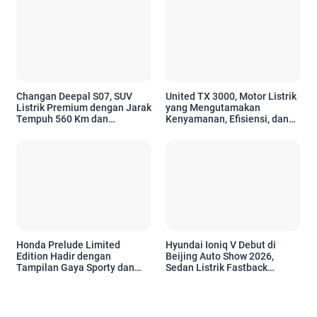
Changan Deepal S07, SUV
United TX 3000, Motor Listrik
Listrik Premium dengan Jarak
yang Mengutamakan
Tempuh 560 Km dan
Kenyamanan, Efisiensi, dan
Berteknologi Canggih
Teknologi Modern
Honda Prelude Limited
Hyundai Ioniq V Debut di
Edition Hadir dengan
Beijing Auto Show 2026,
Tampilan Gaya Sporty dan
Sedan Listrik Fastback
Warna Eksklusif
dengan Jarak Tempuh Hingga
650 Km