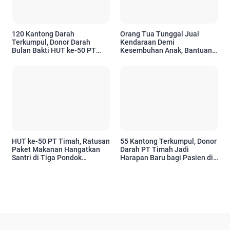
120 Kantong Darah
Orang Tua Tunggal Jual
Terkumpul, Donor Darah
Kendaraan Demi
Bulan Bakti HUT ke-50 PT
Kesembuhan Anak, Bantuan
Timah Disambut Antusias
PT Timah Ringankan
Warga Kundur
Perjuangan Balita 22 Bulan
Berobat ke Jakarta
HUT ke-50 PT Timah, Ratusan
55 Kantong Terkumpul, Donor
Paket Makanan Hangatkan
Darah PT Timah Jadi
Santri di Tiga Pondok
Harapan Baru bagi Pasien di
Pesantren Bangka Selatan
Bangka Tengah