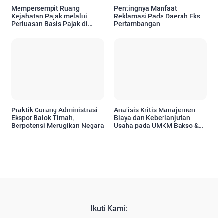
Mempersempit Ruang
Pentingnya Manfaat
Kejahatan Pajak melalui
Reklamasi Pada Daerah Eks
Perluasan Basis Pajak di
Pertambangan
Tengah Dinamika Global
Praktik Curang Administrasi
Analisis Kritis Manajemen
Ekspor Balok Timah,
Biaya dan Keberlanjutan
Berpotensi Merugikan Negara
Usaha pada UMKM Bakso &
Mie Ayam Mas Blankon Pasca
Pandemi.
Ikuti Kami: