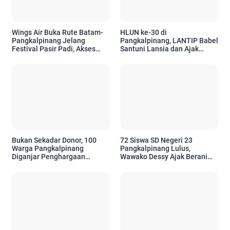
Wings Air Buka Rute Batam-
HLUN ke-30 di
Pangkalpinang Jelang
Pangkalpinang, LANTIP Babel
Festival Pasir Padi, Akses
Santuni Lansia dan Ajak
Wisatawan Kian Mudah
Tetap Aktif Berkarya
Bukan Sekadar Donor, 100
72 Siswa SD Negeri 23
Warga Pangkalpinang
Pangkalpinang Lulus,
Diganjar Penghargaan
Wawako Dessy Ajak Berani
Setelah 10 Kali
Bermimpi Setinggi Mungkin
Menyelamatkan Nyawa