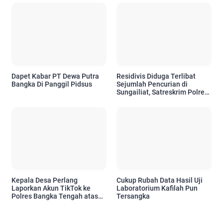
Dapet Kabar PT Dewa Putra
Residivis Diduga Terlibat
Bangka Di Panggil Pidsus
Sejumlah Pencurian di
Sungailiat, Satreskrim Polres
Bangka Amankan Pria 47
Tahun
Kepala Desa Perlang
Cukup Rubah Data Hasil Uji
Laporkan Akun TikTok ke
Laboratorium Kafilah Pun
Polres Bangka Tengah atas
Tersangka
Dugaan Ujaran Kebencian
dan Pencemaran Nama Baik