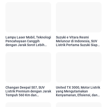
Lampu Laser Mobil, Teknologi
Suzuki e Vitara Resmi
Pencahayaan Canggih
Meluncur di Indonesia, SUV
dengan Jarak Sorot Lebih
Listrik Pertama Suzuki Siap
Jauh dan Efisiensi Tinggi
Sambut Era Mobilitas Ramah
Lingkungan
Changan Deepal S07, SUV
United TX 3000, Motor Listrik
Listrik Premium dengan Jarak
yang Mengutamakan
Tempuh 560 Km dan
Kenyamanan, Efisiensi, dan
Berteknologi Canggih
Teknologi Modern