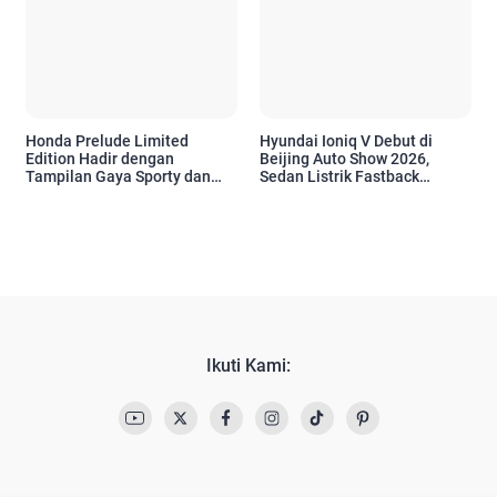
Honda Prelude Limited
Hyundai Ioniq V Debut di
Edition Hadir dengan
Beijing Auto Show 2026,
Tampilan Gaya Sporty dan
Sedan Listrik Fastback
Warna Eksklusif
dengan Jarak Tempuh Hingga
650 Km
Ikuti Kami: