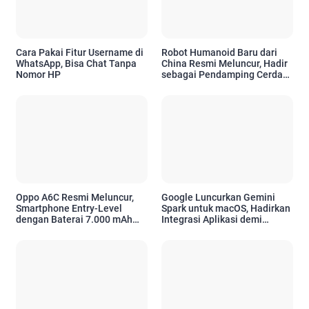
Cara Pakai Fitur Username di
Robot Humanoid Baru dari
WhatsApp, Bisa Chat Tanpa
China Resmi Meluncur, Hadir
Nomor HP
sebagai Pendamping Cerdas
untuk Kebutuhan Emosional
Oppo A6C Resmi Meluncur,
Google Luncurkan Gemini
Smartphone Entry-Level
Spark untuk macOS, Hadirkan
dengan Baterai 7.000 mAh
Integrasi Aplikasi demi
dan Desain Premium
Tingkatkan Produktivitas
Pengguna Apple