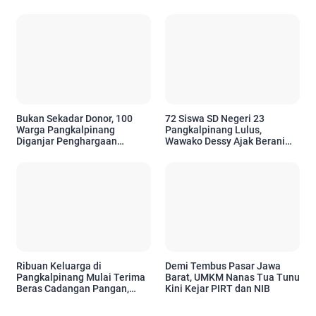
Wisatawan Kian Mudah
Tetap Aktif Berkarya
Bukan Sekadar Donor, 100
72 Siswa SD Negeri 23
Warga Pangkalpinang
Pangkalpinang Lulus,
Diganjar Penghargaan
Wawako Dessy Ajak Berani
Setelah 10 Kali
Bermimpi Setinggi Mungkin
Menyelamatkan Nyawa
Ribuan Keluarga di
Demi Tembus Pasar Jawa
Pangkalpinang Mulai Terima
Barat, UMKM Nanas Tua Tunu
Beras Cadangan Pangan,
Kini Kejar PIRT dan NIB
Pemkot Pastikan Bantuan
Tepat Sasaran