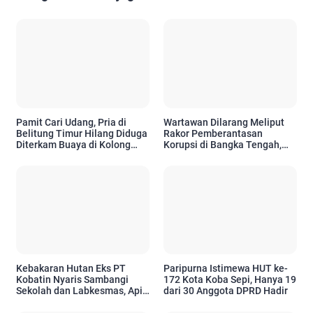
Pamit Cari Udang, Pria di
Wartawan Dilarang Meliput
Belitung Timur Hilang Diduga
Rakor Pemberantasan
Diterkam Buaya di Kolong
Korupsi di Bangka Tengah,
Kero
Tuai Sorotan
Kebakaran Hutan Eks PT
Paripurna Istimewa HUT ke-
Kobatin Nyaris Sambangi
172 Kota Koba Sepi, Hanya 19
Sekolah dan Labkesmas, Api
dari 30 Anggota DPRD Hadir
Sempat Muncul di Dua Titik