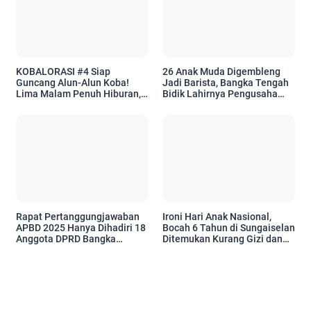
KOBALORASI #4 Siap
26 Anak Muda Digembleng
Guncang Alun-Alun Koba!
Jadi Barista, Bangka Tengah
Lima Malam Penuh Hiburan,
Bidik Lahirnya Pengusaha
UMKM, hingga Jejak Sejarah
Kopi Baru
Kota
Rapat Pertanggungjawaban
Ironi Hari Anak Nasional,
APBD 2025 Hanya Dihadiri 18
Bocah 6 Tahun di Sungaiselan
Anggota DPRD Bangka
Ditemukan Kurang Gizi dan
Tengah
Tinggal di Rumah Tanpa
Listrik