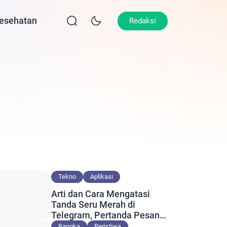
esehatan
Lifestyle
Olahraga
Opini
Redaksi
Tekno
Aplikasi
Arti dan Cara Mengatasi
Tanda Seru Merah di
Telegram, Pertanda Pesan
Gagal Terkirim?
Bangka
Peristiwa