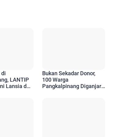
 di
Bukan Sekadar Donor,
ang, LANTIP
100 Warga
ni Lansia dan
Pangkalpinang Diganjar
Aktif Berkarya
Penghargaan Setelah 10
Kali Menyelamatkan
Nyawa