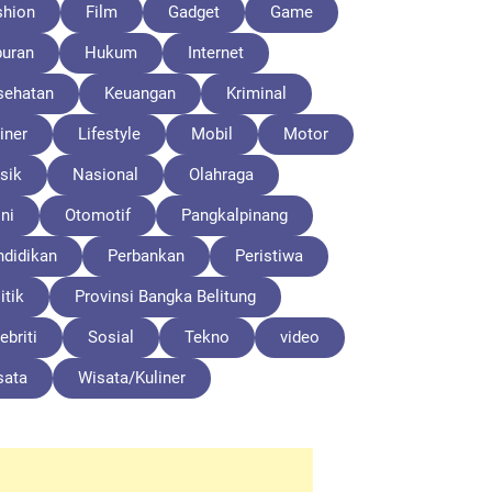
shion
Film
Gadget
Game
buran
Hukum
Internet
sehatan
Keuangan
Kriminal
iner
Lifestyle
Mobil
Motor
sik
Nasional
Olahraga
ni
Otomotif
Pangkalpinang
ndidikan
Perbankan
Peristiwa
itik
Provinsi Bangka Belitung
ebriti
Sosial
Tekno
video
sata
Wisata/Kuliner