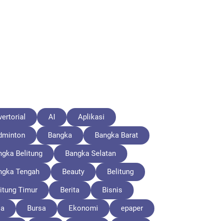
ertorial
AI
Aplikasi
dminton
Bangka
Bangka Barat
ngka Belitung
Bangka Selatan
ngka Tengah
Beauty
Belitung
itung Timur
Berita
Bisnis
la
Bursa
Ekonomi
epaper