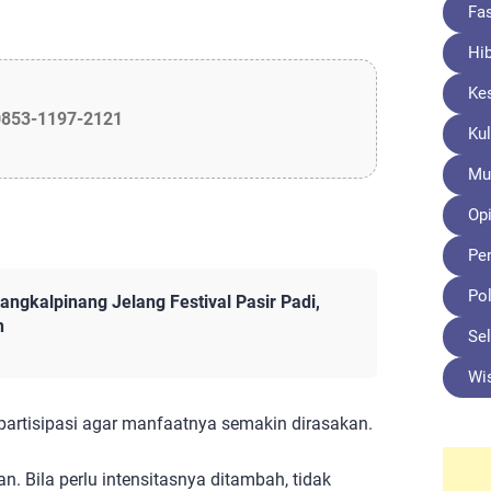
Fa
Hi
Ke
0853-1197-2121
Kul
Mu
Opi
Pe
Pol
ngkalpinang Jelang Festival Pasir Padi,
h
Sel
Wi
artisipasi agar manfaatnya semakin dirasakan.
an. Bila perlu intensitasnya ditambah, tidak