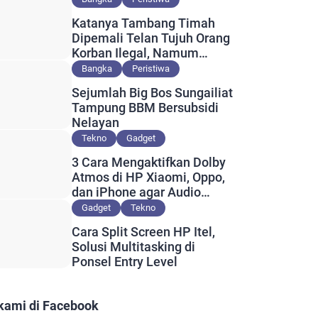
Katanya Tambang Timah
Dipemali Telan Tujuh Orang
Korban Ilegal, Namum
Muncul Slip Pembayaran
Bangka
Peristiwa
Berlogo PT Timah?
Sejumlah Big Bos Sungailiat
Tampung BBM Bersubsidi
Nelayan
Tekno
Gadget
3 Cara Mengaktifkan Dolby
Atmos di HP Xiaomi, Oppo,
dan iPhone agar Audio
Lebih Maksimal
Gadget
Tekno
Cara Split Screen HP Itel,
Solusi Multitasking di
Ponsel Entry Level
 kami di Facebook