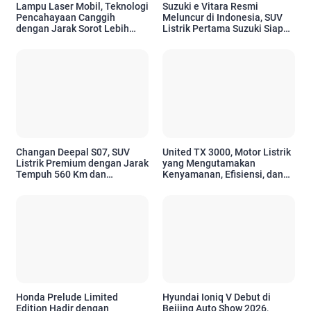
Lampu Laser Mobil, Teknologi
Suzuki e Vitara Resmi
Pencahayaan Canggih
Meluncur di Indonesia, SUV
dengan Jarak Sorot Lebih
Listrik Pertama Suzuki Siap
Jauh dan Efisiensi Tinggi
Sambut Era Mobilitas Ramah
Lingkungan
Changan Deepal S07, SUV
United TX 3000, Motor Listrik
Listrik Premium dengan Jarak
yang Mengutamakan
Tempuh 560 Km dan
Kenyamanan, Efisiensi, dan
Berteknologi Canggih
Teknologi Modern
Honda Prelude Limited
Hyundai Ioniq V Debut di
Edition Hadir dengan
Beijing Auto Show 2026,