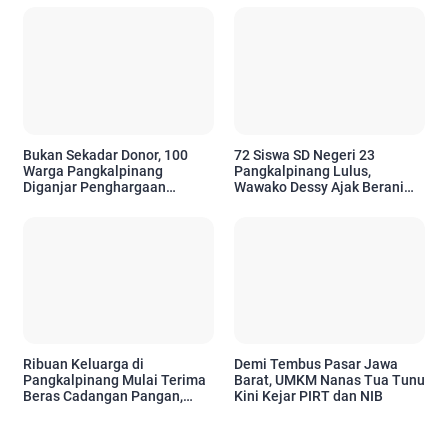
Bukan Sekadar Donor, 100
72 Siswa SD Negeri 23
Warga Pangkalpinang
Pangkalpinang Lulus,
Diganjar Penghargaan
Wawako Dessy Ajak Berani
Setelah 10 Kali
Bermimpi Setinggi Mungkin
Menyelamatkan Nyawa
Ribuan Keluarga di
Demi Tembus Pasar Jawa
Pangkalpinang Mulai Terima
Barat, UMKM Nanas Tua Tunu
Beras Cadangan Pangan,
Kini Kejar PIRT dan NIB
Pemkot Pastikan Bantuan
Tepat Sasaran