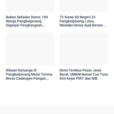
Bukan Sekadar Donor, 100
72 Siswa SD Negeri 23
Warga Pangkalpinang
Pangkalpinang Lulus,
Diganjar Penghargaan
Wawako Dessy Ajak Berani
Setelah 10 Kali
Bermimpi Setinggi Mungkin
Menyelamatkan Nyawa
Ribuan Keluarga di
Demi Tembus Pasar Jawa
Pangkalpinang Mulai Terima
Barat, UMKM Nanas Tua Tunu
Beras Cadangan Pangan,
Kini Kejar PIRT dan NIB
Pemkot Pastikan Bantuan
Tepat Sasaran