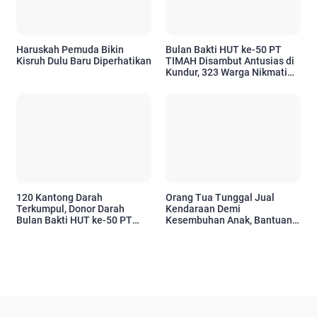
Haruskah Pemuda Bikin
Bulan Bakti HUT ke-50 PT
Kisruh Dulu Baru Diperhatikan
TIMAH Disambut Antusias di
Kundur, 323 Warga Nikmati
Layanan Sosial
120 Kantong Darah
Orang Tua Tunggal Jual
Terkumpul, Donor Darah
Kendaraan Demi
Bulan Bakti HUT ke-50 PT
Kesembuhan Anak, Bantuan
Timah Disambut Antusias
PT Timah Ringankan
Warga Kundur
Perjuangan Balita 22 Bulan
Berobat ke Jakarta