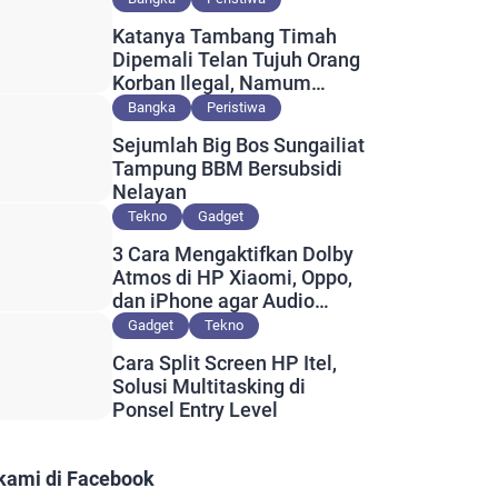
Katanya Tambang Timah
Dipemali Telan Tujuh Orang
Korban Ilegal, Namum
Muncul Slip Pembayaran
Bangka
Peristiwa
Berlogo PT Timah?
Sejumlah Big Bos Sungailiat
Tampung BBM Bersubsidi
Nelayan
Tekno
Gadget
3 Cara Mengaktifkan Dolby
Atmos di HP Xiaomi, Oppo,
dan iPhone agar Audio
Lebih Maksimal
Gadget
Tekno
Cara Split Screen HP Itel,
Solusi Multitasking di
Ponsel Entry Level
 kami di Facebook