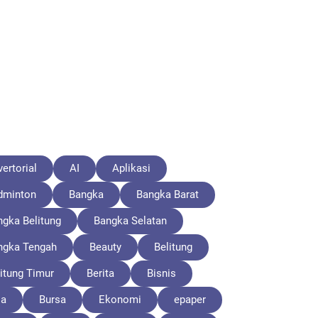
ertorial
AI
Aplikasi
dminton
Bangka
Bangka Barat
ngka Belitung
Bangka Selatan
ngka Tengah
Beauty
Belitung
itung Timur
Berita
Bisnis
la
Bursa
Ekonomi
epaper