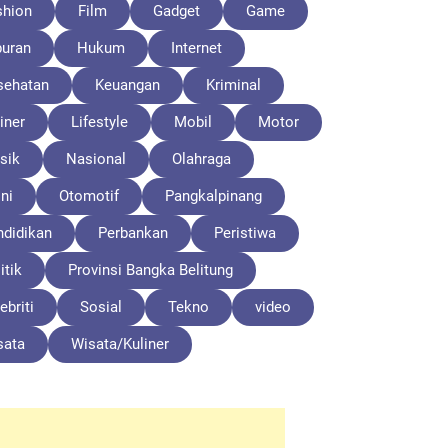
shion
Film
Gadget
Game
buran
Hukum
Internet
sehatan
Keuangan
Kriminal
iner
Lifestyle
Mobil
Motor
sik
Nasional
Olahraga
ni
Otomotif
Pangkalpinang
ndidikan
Perbankan
Peristiwa
itik
Provinsi Bangka Belitung
ebriti
Sosial
Tekno
video
sata
Wisata/Kuliner