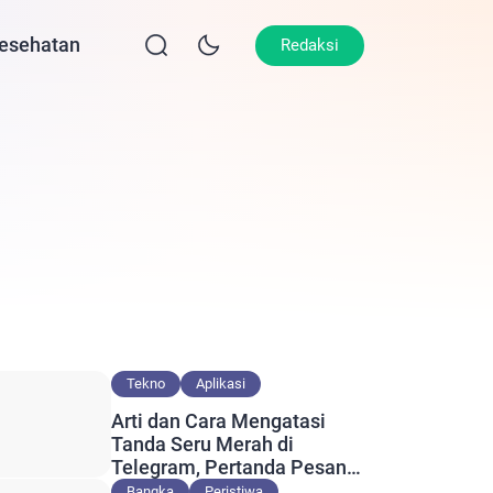
esehatan
Lifestyle
Olahraga
Opini
Redaksi
Tekno
Aplikasi
Arti dan Cara Mengatasi
Tanda Seru Merah di
Telegram, Pertanda Pesan
Gagal Terkirim?
Bangka
Peristiwa