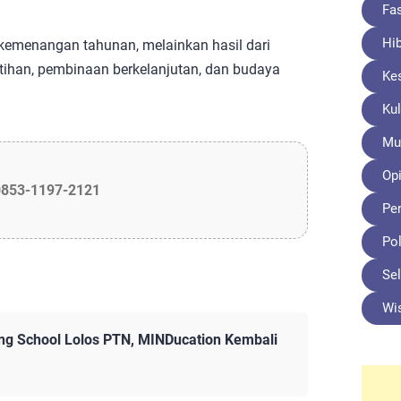
Fa
Hi
 kemenangan tahunan, melainkan hasil dari
tihan, pembinaan berkelanjutan, dan budaya
Ke
Kul
Mu
Opi
0853-1197-2121
Pe
Pol
Sel
Wi
ng School Lolos PTN, MINDucation Kembali