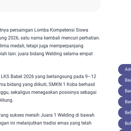
atnya persaingan Lomba Kompetensi Siswa
tung 2026, satu nama kembali mencuri perhatian.
ma medali, tetapi juga memperpanjang
ah lain: juara bidang Welding selama empat
Adv
ng LKS Babel 2026 yang berlangsung pada 9–12
Ba
ima bidang yang diikuti, SMKN 1 Koba berhasil
Ba
nggu, sekaligus menegaskan posisinya sebagai
litung.
Ba
Bel
yang sukses meraih Juara 1 Welding di bawah
gan ini melanjutkan tradisi emas yang telah
Bo