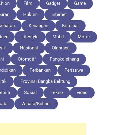
shion
Film
Gadget
Game
buran
Hukum
Internet
sehatan
Keuangan
Kriminal
iner
Lifestyle
Mobil
Motor
sik
Nasional
Olahraga
ni
Otomotif
Pangkalpinang
ndidikan
Perbankan
Peristiwa
itik
Provinsi Bangka Belitung
ebriti
Sosial
Tekno
video
sata
Wisata/Kuliner