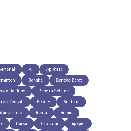
ertorial
AI
Aplikasi
dminton
Bangka
Bangka Barat
ngka Belitung
Bangka Selatan
ngka Tengah
Beauty
Belitung
itung Timur
Berita
Bisnis
la
Bursa
Ekonomi
epaper