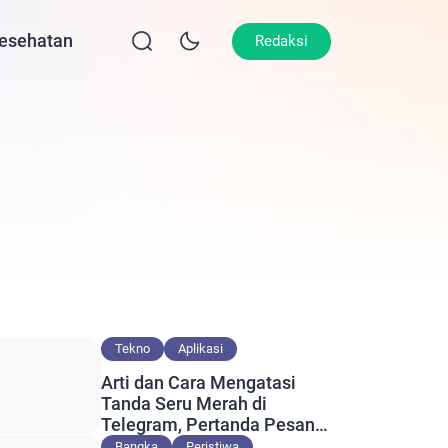
esehatan
Lifestyle
Olahraga
Opini
Redaksi
Tekno
Aplikasi
Arti dan Cara Mengatasi
Tanda Seru Merah di
Telegram, Pertanda Pesan
Gagal Terkirim?
Bangka
Peristiwa