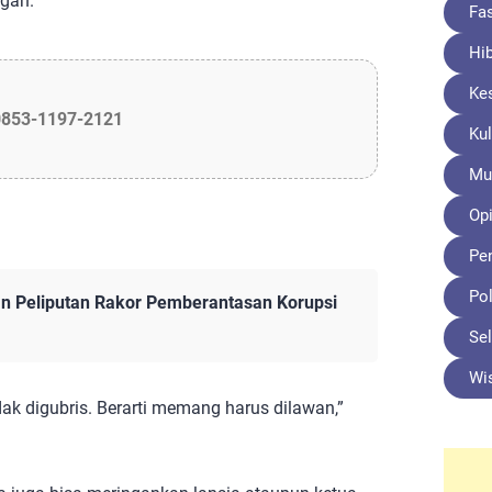
gan.
Fa
Hi
Ke
0853-1197-2121
Kul
Mu
Opi
Pe
Pol
an Peliputan Rakor Pemberantasan Korupsi
Sel
Wi
idak digubris. Berarti memang harus dilawan,”