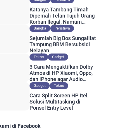
Katanya Tambang Timah
Dipemali Telan Tujuh Orang
Korban Ilegal, Namum
Muncul Slip Pembayaran
Bangka
Peristiwa
Berlogo PT Timah?
Sejumlah Big Bos Sungailiat
Tampung BBM Bersubsidi
Nelayan
Tekno
Gadget
3 Cara Mengaktifkan Dolby
Atmos di HP Xiaomi, Oppo,
dan iPhone agar Audio
Lebih Maksimal
Gadget
Tekno
Cara Split Screen HP Itel,
Solusi Multitasking di
Ponsel Entry Level
 kami di Facebook