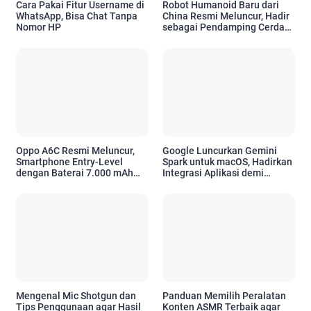
Cara Pakai Fitur Username di
Robot Humanoid Baru dari
WhatsApp, Bisa Chat Tanpa
China Resmi Meluncur, Hadir
Nomor HP
sebagai Pendamping Cerdas
untuk Kebutuhan Emosional
Oppo A6C Resmi Meluncur,
Google Luncurkan Gemini
Smartphone Entry-Level
Spark untuk macOS, Hadirkan
dengan Baterai 7.000 mAh
Integrasi Aplikasi demi
dan Desain Premium
Tingkatkan Produktivitas
Pengguna Apple
Mengenal Mic Shotgun dan
Panduan Memilih Peralatan
Tips Penggunaan agar Hasil
Konten ASMR Terbaik agar