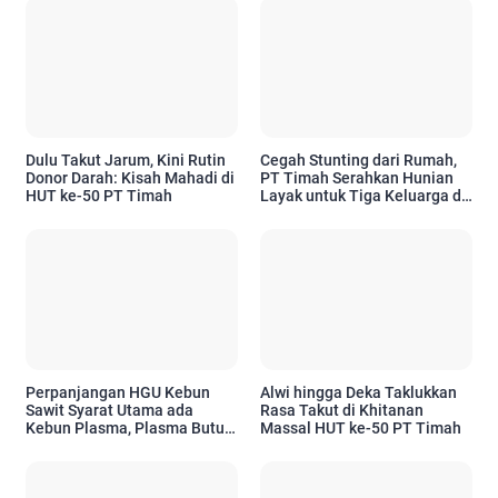
Dulu Takut Jarum, Kini Rutin
Cegah Stunting dari Rumah,
Donor Darah: Kisah Mahadi di
PT Timah Serahkan Hunian
HUT ke-50 PT Timah
Layak untuk Tiga Keluarga di
Pangkalpinang
Perpanjangan HGU Kebun
Alwi hingga Deka Taklukkan
Sawit Syarat Utama ada
Rasa Takut di Khitanan
Kebun Plasma, Plasma Butuh
Massal HUT ke-50 PT Timah
CPCL, Bupati Menetapkan
CPCL Siapa Punya Peran
Penting