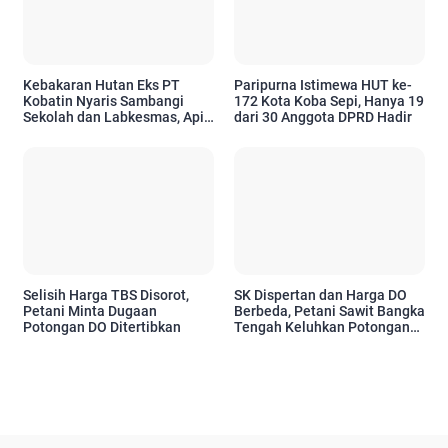
Kebakaran Hutan Eks PT
Paripurna Istimewa HUT ke-
Kobatin Nyaris Sambangi
172 Kota Koba Sepi, Hanya 19
Sekolah dan Labkesmas, Api
dari 30 Anggota DPRD Hadir
Sempat Muncul di Dua Titik
Selisih Harga TBS Disorot,
SK Dispertan dan Harga DO
Petani Minta Dugaan
Berbeda, Petani Sawit Bangka
Potongan DO Ditertibkan
Tengah Keluhkan Potongan
Rp50/Kg