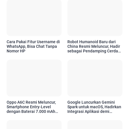
Cara Pakai Fitur Username di
Robot Humanoid Baru dari
WhatsApp, Bisa Chat Tanpa
China Resmi Meluncur, Hadir
Nomor HP
sebagai Pendamping Cerdas
untuk Kebutuhan Emosional
Oppo A6C Resmi Meluncur,
Google Luncurkan Gemini
Smartphone Entry-Level
Spark untuk macOS, Hadirkan
dengan Baterai 7.000 mAh
Integrasi Aplikasi demi
dan Desain Premium
Tingkatkan Produktivitas
Pengguna Apple