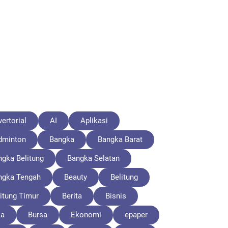
ertorial
AI
Aplikasi
dminton
Bangka
Bangka Barat
ngka Belitung
Bangka Selatan
ngka Tengah
Beauty
Belitung
itung Timur
Berita
Bisnis
la
Bursa
Ekonomi
epaper