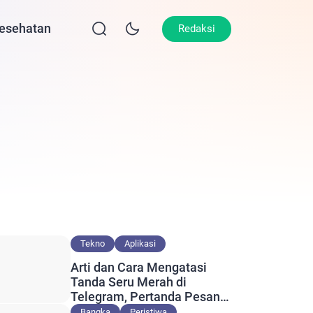
esehatan
Lifestyle
Olahraga
Opini
Redaksi
Tekno
Aplikasi
Arti dan Cara Mengatasi
Tanda Seru Merah di
Telegram, Pertanda Pesan
Gagal Terkirim?
Bangka
Peristiwa