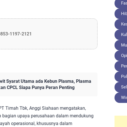
Fa
Hi
Ke
0853-1197-2121
Kul
Mu
Opi
Pe
Pol
it Syarat Utama ada Kebun Plasma, Plasma
Sel
kan CPCL Siapa Punya Peran Penting
Wi
PT Timah Tbk, Anggi Siahaan mengatakan,
n bagian upaya perusahaan dalam mendukung
layah operasional, khususnya dalam