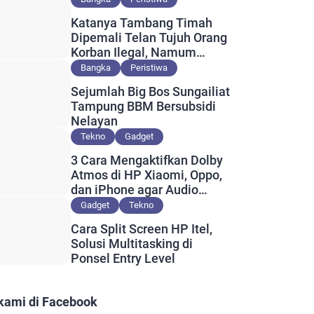
Katanya Tambang Timah
Dipemali Telan Tujuh Orang
Korban Ilegal, Namum
Muncul Slip Pembayaran
Bangka
Peristiwa
Berlogo PT Timah?
Sejumlah Big Bos Sungailiat
Tampung BBM Bersubsidi
Nelayan
Tekno
Gadget
3 Cara Mengaktifkan Dolby
Atmos di HP Xiaomi, Oppo,
dan iPhone agar Audio
Lebih Maksimal
Gadget
Tekno
Cara Split Screen HP Itel,
Solusi Multitasking di
Ponsel Entry Level
 kami di Facebook