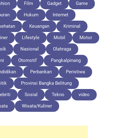
shion
Film
Gadget
Game
buran
Hukum
Internet
sehatan
Keuangan
Kriminal
iner
Lifestyle
Mobil
Motor
sik
Nasional
Olahraga
ni
Otomotif
Pangkalpinang
ndidikan
Perbankan
Peristiwa
itik
Provinsi Bangka Belitung
ebriti
Sosial
Tekno
video
sata
Wisata/Kuliner